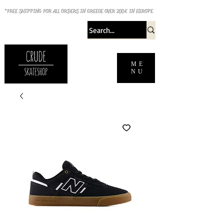
*FREE SHIPPING FOR ALL ORDERS IN GREECE OVER 200€ IN EUROPE
ME
NU