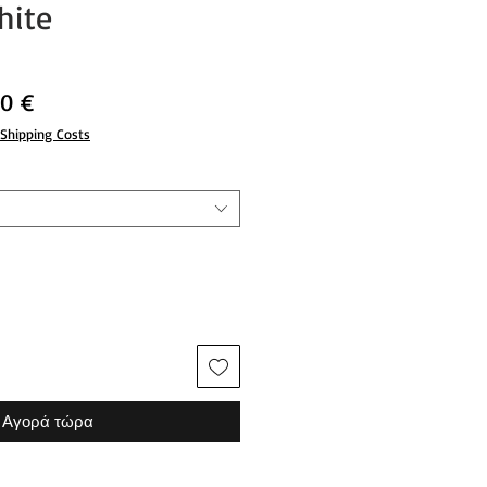
hite
νική
Τιμή
00 €
Έκπτωσης
Shipping Costs
Αγορά τώρα