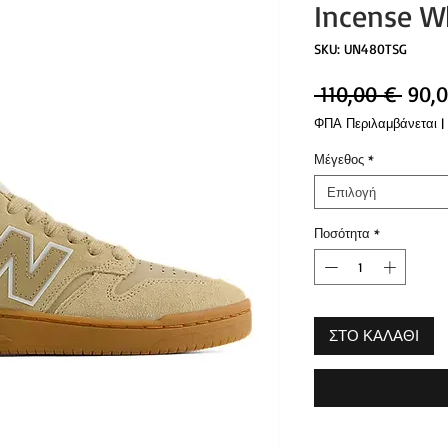
Incense W
SKU: UN480TSG
Κανο
 110,00 € 
90,
τιμή
ΦΠΑ Περιλαμβάνεται
|
Μέγεθος
*
Επιλογή
Ποσότητα
*
ΣΤΟ ΚΑΛΑΘΙ