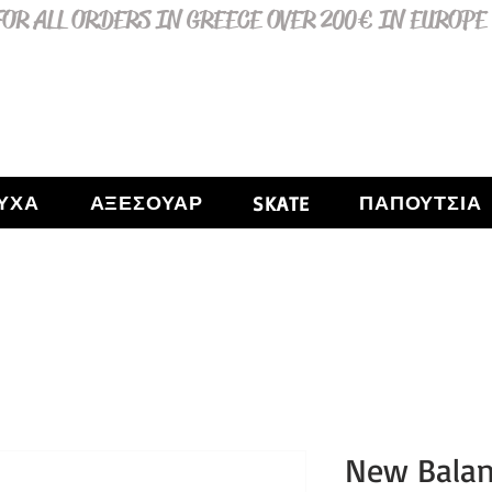
OR ALL ORDERS IN GREECE OVER 200€ IN EUROPE
ΥΧΑ
ΑΞΕΣΟΥΑΡ
ΠΑΠΟΥΤΣΙΑ
SKATE
New Balan