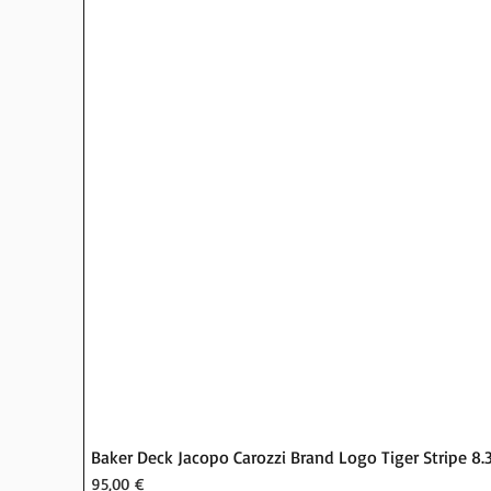
Baker Deck Jacopo Carozzi Brand Logo Tiger Stripe 8.
Τιμή
95,00 €