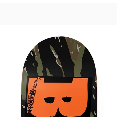
κάθε skater θα βρει
Τεχνολογίες όπως ο
προστασία και σταθ
αντικραδασμικής πρ
σόλες N-durance®, 
παπούτσια skate Ne
που απαιτεί το σύγχ
Εκτός από την καλύ
τεχνολογίες, τα παπ
Numeric είναι επίση
Από σχέδια εμπνευ
το NB Numeric 288 ή
Numeric 272 ή 379, 
skate 1010 ή 288, τ
διασχίζουν τη γραμ
σχεδίων και μοντέρ
πατίνια.
Μπορείς άνετα να δε
αγοράσεις online σ