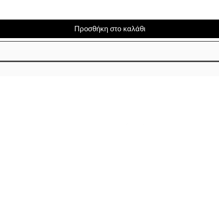
Προσθήκη στο καλάθι
OUT
FOLLOW US
Ι ΠΛΗΡΩΜΗΣ
ΤΟΛΗ
Ρ
ΟΦΕΣ
ΚΑΡΤΑ