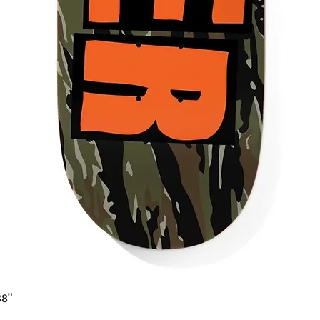
Γρήγορη προβολή
38"