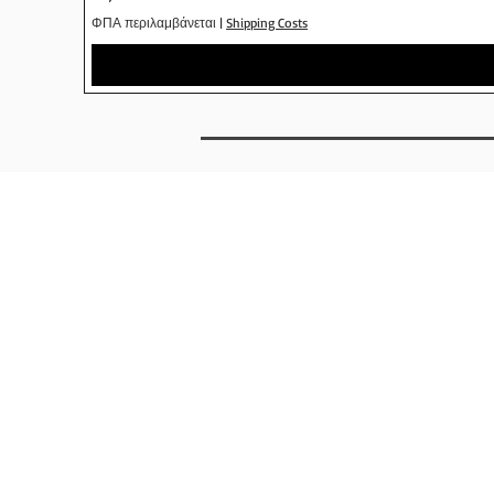
ΦΠΑ περιλαμβάνεται
|
Shipping Costs
INFO
AB
SHOP
ΤΡΟΠΟ
ΕΤΑΙΡΕΙΕ
ΕΠΙΚΟΙ
Ν
ΩΝΙΑ
Σ
ΚΑΤΑΣΤΗ
ΜΑ
ΑΠΟΣ
SKATEBOARDS
ΕΠ
ΙΣΤ
ΟΡ
ΟΙ Χ
ΡΗΣΗΣ
ΡΟΥΧΑ
ΔΩΡΟ
ΠΡΟΣΩΠΙΚΑ ΔΕΔΟΜΕΝΑ
ΠΑΠΟΥΤΣΙΑ
ΑΞΕΣΟΥΑΡ