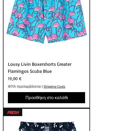
Lousy Livin Boxershorts Greater
Flamingos Scuba Blue
Τιμή
19,00 €
ΦΠΑ περιλαμβάνεται
|
Shipping Costs
Προσθήκη στο καλάθι
FRESH