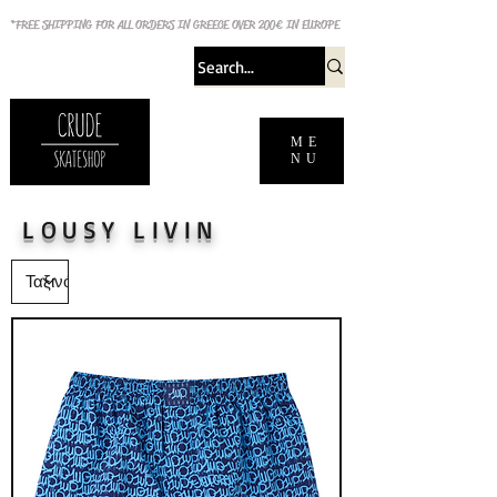
*FREE SHIPPING FOR ALL ORDERS IN GREECE OVER 200€ IN EUROPE
ME
NU
LOUSY LIVIN