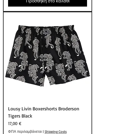
Προσθήκη στο καλάθι
Lousy Livin Boxershorts Broderson
Tigers Black
Τιμή
17,00 €
ΦΠΑ περιλαμβάνεται
|
Shipping Costs