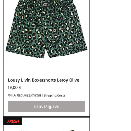
Lousy Livin Boxershorts Leroy Olive
Τιμή
19,00 €
ΦΠΑ περιλαμβάνεται
|
Shipping Costs
Εξαντλημένο
FRESH