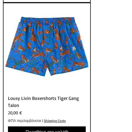
Lousy Livin Boxershorts Tiger Gang
Talon
Τιμή
20,00 €
ΦΠΑ περιλαμβάνεται
|
Shipping Costs
Προσθήκη στο καλάθι