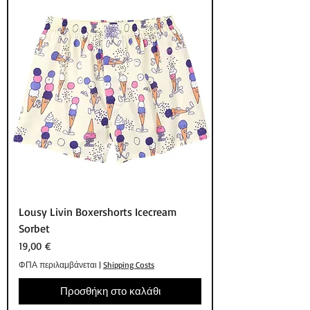
Lousy Livin Boxershorts Icecream
Sorbet
Τιμή
19,00 €
ΦΠΑ περιλαμβάνεται
|
Shipping Costs
Προσθήκη στο καλάθι