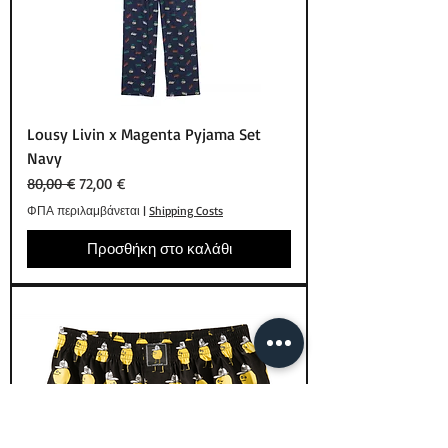
Lousy Livin x Magenta Pyjama Set
Navy
Κανονική τιμή
Τιμή Έκπτωσης
80,00 €
72,00 €
ΦΠΑ περιλαμβάνεται
|
Shipping Costs
Προσθήκη στο καλάθι