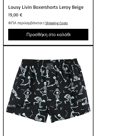
Lousy Livin Boxershorts Leroy Beige
Τιμή
19,00 €
ΦΠΑ περιλαμβάνεται
|
Shipping Costs
Προσθήκη στο καλάθι