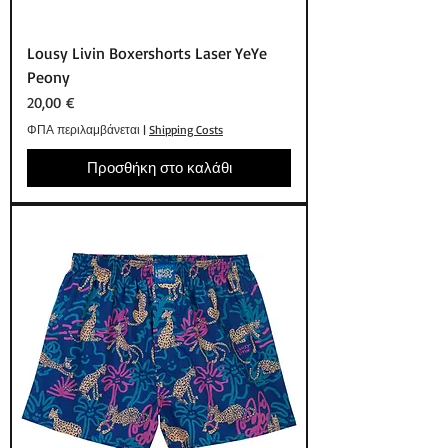
Lousy Livin Boxershorts Laser YeYe
Peony
Τιμή
20,00 €
ΦΠΑ περιλαμβάνεται
|
Shipping Costs
Προσθήκη στο καλάθι