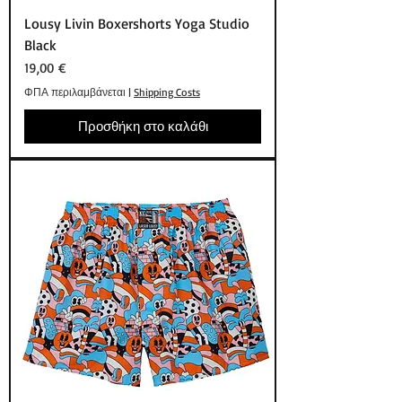
Lousy Livin Boxershorts Yoga Studio
Black
Τιμή
19,00 €
ΦΠΑ περιλαμβάνεται
|
Shipping Costs
Προσθήκη στο καλάθι