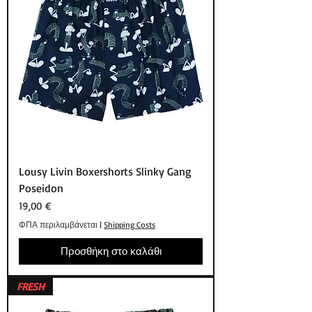
Lousy Livin Boxershorts Slinky Gang
Poseidon
Τιμή
19,00 €
ΦΠΑ περιλαμβάνεται
|
Shipping Costs
Προσθήκη στο καλάθι
FRESH