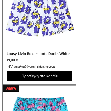
Lousy Livin Boxershorts Ducks White
Τιμή
19,00 €
ΦΠΑ περιλαμβάνεται
|
Shipping Costs
Προσθήκη στο καλάθι
FRESH