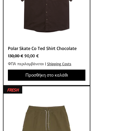
Polar Skate Co Ted Shirt Chocolate
Κανονική τιμή
Τιμή Έκπτωσης
130,00 €
90,00 €
ΦΠΑ περιλαμβάνεται
|
Shipping Costs
Προσθήκη στο καλάθι
FRESH