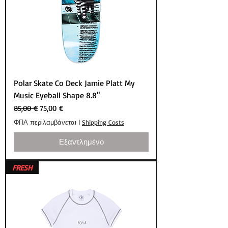
Polar Skate Co Deck Jamie Platt My
Music Eyeball Shape 8.8"
Κανονική τιμή
Τιμή Έκπτωσης
85,00 €
75,00 €
ΦΠΑ περιλαμβάνεται
|
Shipping Costs
Εξαντλημένο
FRESH