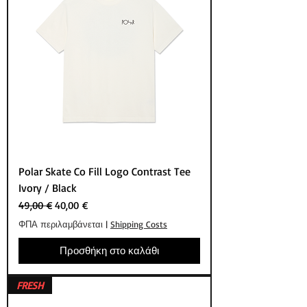
Polar Skate Co Fill Logo Contrast Tee
Ivory / Black
Κανονική τιμή
Τιμή Έκπτωσης
49,00 €
40,00 €
ΦΠΑ περιλαμβάνεται
|
Shipping Costs
Προσθήκη στο καλάθι
FRESH