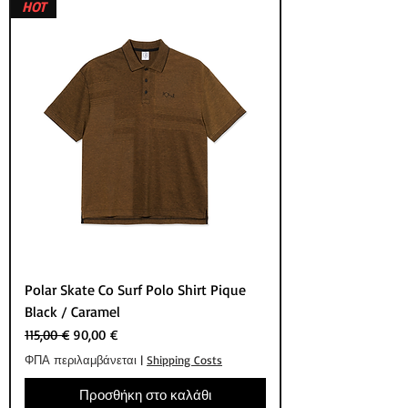
HOT
Polar Skate Co Surf Polo Shirt Pique
Black / Caramel
Κανονική τιμή
Τιμή Έκπτωσης
115,00 €
90,00 €
ΦΠΑ περιλαμβάνεται
|
Shipping Costs
Προσθήκη στο καλάθι