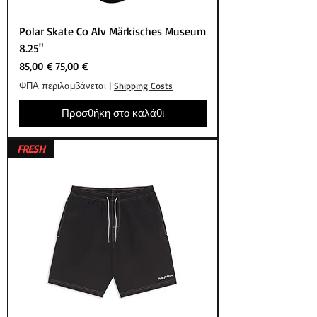
Polar Skate Co Alv Märkisches Museum
8.25"
Κανονική τιμή
Τιμή Έκπτωσης
85,00 €
75,00 €
ΦΠΑ περιλαμβάνεται
|
Shipping Costs
Προσθήκη στο καλάθι
FRESH