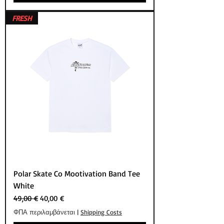
FRESH
Polar Skate Co Mootivation Band Tee
White
Κανονική τιμή
Τιμή Έκπτωσης
49,00 €
40,00 €
ΦΠΑ περιλαμβάνεται
|
Shipping Costs