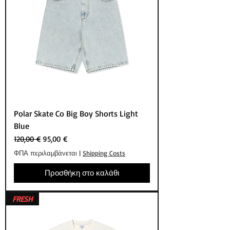
Polar Skate Co Big Boy Shorts Light
Blue
Κανονική τιμή
Τιμή Έκπτωσης
120,00 €
95,00 €
ΦΠΑ περιλαμβάνεται
|
Shipping Costs
Προσθήκη στο καλάθι
FRESH