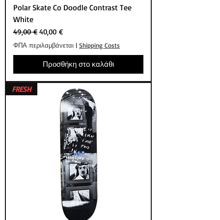
Polar Skate Co Doodle Contrast Tee
White
Κανονική τιμή
Τιμή Έκπτωσης
49,00 €
40,00 €
ΦΠΑ περιλαμβάνεται
|
Shipping Costs
Προσθήκη στο καλάθι
FRESH