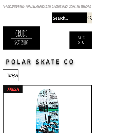
*FREE SHIPPING FOR ALL ORDERS IN GREECE OVER 200€ IN EUROPE
ME
NU
POLAR SKATE CO
FRESH