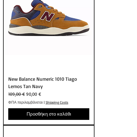
New Balance Numeric 1010 Tiago
Lemos Tan Navy
Κανονική τιμή
Τιμή Έκπτωσης
109,00 €
90,00 €
ΦΠΑ περιλαμβάνεται
|
Shipping Costs
Προσθήκη στο καλάθι