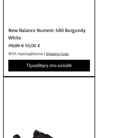
New Balance Numeric 480 Burgundy
White
Κανονική τιμή
Τιμή Έκπτωσης
110,00 €
90,00 €
ΦΠΑ περιλαμβάνεται
|
Shipping Costs
Προσθήκη στο καλάθι