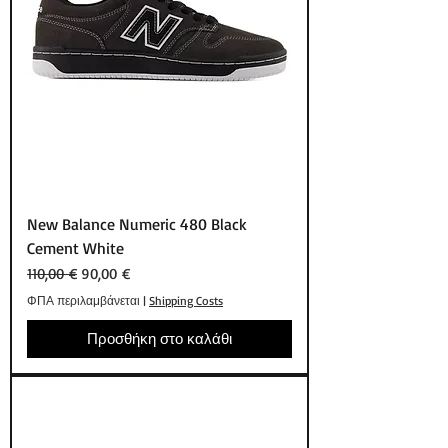
New Balance Numeric 480 Black
Cement White
Κανονική τιμή
Τιμή Έκπτωσης
110,00 €
90,00 €
ΦΠΑ περιλαμβάνεται
|
Shipping Costs
Προσθήκη στο καλάθι