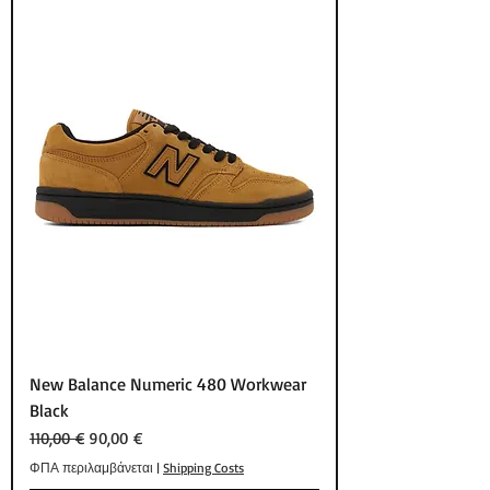
New Balance Numeric 480 Workwear
Black
Κανονική τιμή
Τιμή Έκπτωσης
110,00 €
90,00 €
ΦΠΑ περιλαμβάνεται
|
Shipping Costs