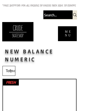
*FREE SHIPPING FOR ALL ORDERS IN GREECE OVER 200€ IN EUROPE
ME
NU
NEW BALANCE
NUMERIC
FRESH