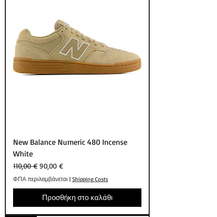
New Balance Numeric 480 Incense
White
Κανονική τιμή
Τιμή Έκπτωσης
110,00 €
90,00 €
ΦΠΑ περιλαμβάνεται
|
Shipping Costs
Προσθήκη στο καλάθι