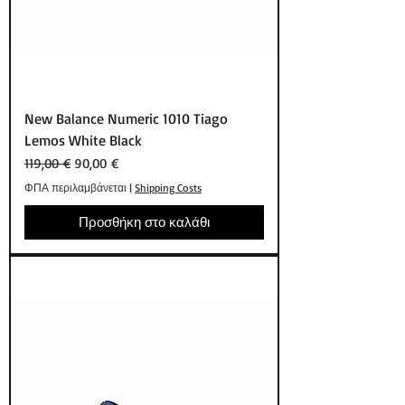
New Balance Numeric 1010 Tiago
Lemos White Black
Κανονική τιμή
Τιμή Έκπτωσης
119,00 €
90,00 €
ΦΠΑ περιλαμβάνεται
|
Shipping Costs
Προσθήκη στο καλάθι