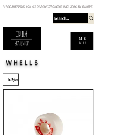
*FREE SHIPPING FOR ALL ORDERS IN GREECE OVER 200€ IN EUROPE
ME
NU
WHELLS