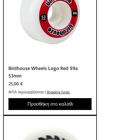
Birdhouse Wheels Logo Red 99a
53mm
Τιμή
25,00 €
ΦΠΑ περιλαμβάνεται
|
Shipping Costs
Προσθήκη στο καλάθι