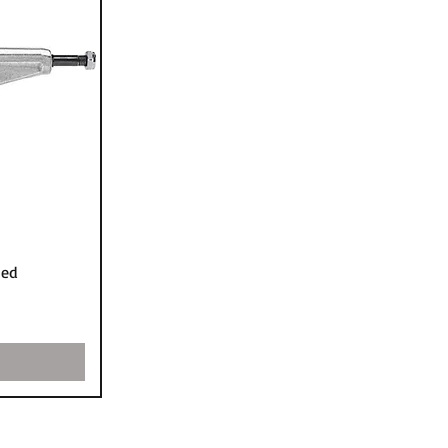
ή
hed