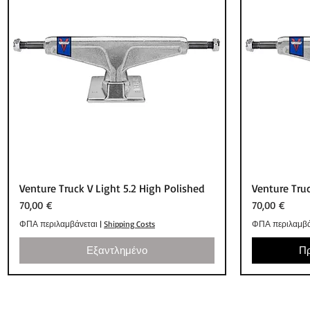
Γρήγορη προβολή
Venture Truck V Light 5.2 High Polished
Venture Truc
Τιμή
Τιμή
70,00 €
70,00 €
ΦΠΑ περιλαμβάνεται
|
Shipping Costs
ΦΠΑ περιλαμβά
Εξαντλημένο
Πρ