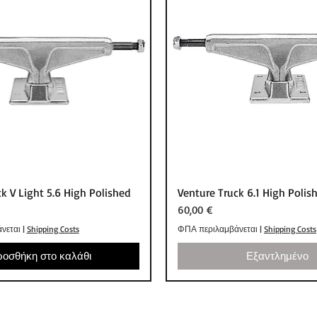
Γρήγορη προβολή
Γρήγορη προβολ
k V Light 5.6 High Polished
Venture Truck 6.1 High Polis
Τιμή
60,00 €
νεται
|
Shipping Costs
ΦΠΑ περιλαμβάνεται
|
Shipping Costs
οσθήκη στο καλάθι
Εξαντλημένο