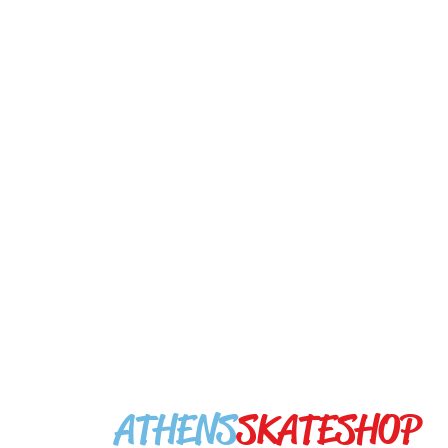
NEWSLETTER
>
SHOP INFO
ΣΟΛΩΝΟΣ 51 ΑΘΗΝΑ
ΤΚ 10637 ΕΛΛΑΔΑ
ΤΗΛ +30 210 3623604
#YOUR
ATHENS
SKATESHOP