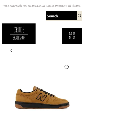
*FREE SHIPPING FOR ALL ORDERS IN GREECE OVER 200€ IN EUROPE
ME
NU