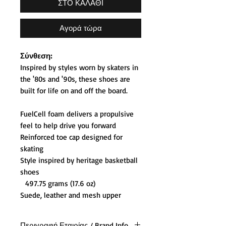
ΣΤΟ ΚΑΛΑΘΙ
Αγορά τώρα
Σύνθεση:
Inspired by styles worn by skaters in
the '80s and '90s, these shoes are
built for life on and off the board.
FuelCell foam delivers a propulsive
feel to help drive you forward
Reinforced toe cap designed for
skating
Style inspired by heritage basketball
shoes
497.75 grams (17.6 oz)
Suede, leather and mesh upper
Περιγραφή Εταιρίας / Brand Info