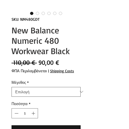
SKU: NM480GDT
New Balance
Numeric 480
Workwear Black
Κανονική
Τιμή
 110,00 € 
90,00 €
τιμή
Έκπτωσης
ΦΠΑ Περιλαμβάνεται
|
Shipping Costs
Μέγεθος
*
Ποσότητα
*