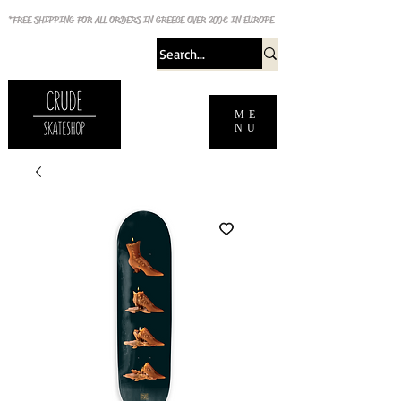
*FREE SHIPPING FOR ALL ORDERS IN GREECE OVER 200€ IN EUROPE
ME
NU