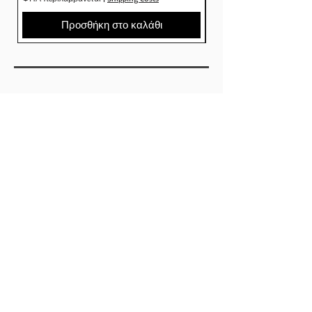
Προσθήκη στο καλάθι
SHOP
ΕΤΑΙΡΕΙΕΣ
SKATEBOARDS
ΡΟΥΧΑ
ΠΑΠΟΥΤΣΙΑ
ΑΞΕΣΟΥΑΡ
ABOUT