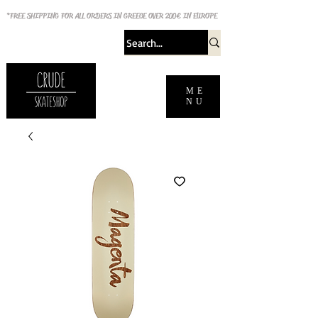
*FREE SHIPPING FOR ALL ORDERS IN GREECE OVER 200€ IN EUROPE
ME
NU