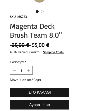
SKU: MS273
Magenta Deck
Brush Team 8.0"
Κανονική
Τιμή
 65,00 € 
55,00 €
τιμή
Έκπτωσης
ΦΠΑ Περιλαμβάνεται
|
Shipping Costs
Ποσότητα
*
Μόνο 3 σε απόθεμα
ΣΤΟ ΚΑΛΑΘΙ
Αγορά τώρα