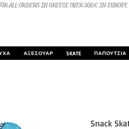
OR ALL ORDERS IN GREECE OVER 200€ IN EUROPE
ΥΧΑ
ΑΞΕΣΟΥΑΡ
ΠΑΠΟΥΤΣΙΑ
SKATE
Snack Ska