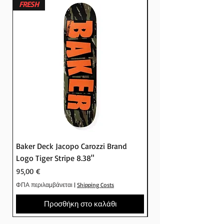
Υ.Γ. Αν δεν είστε οπαδός των
FRESH
FRESH
*Η παραγγελία σας μπορεί να
φωτεινών χρωμάτων νέον ή Lousy
μείνει εώς 7 ημέρες για παραλαβή
Livin προσφέρει εσώρουχα σε πιο
ήπιους τόνους.
Μπορείς άνετα να δείς όλη την
συλλόγη και να αγοράσεις online
στο Crude skateshop
Baker Deck Jacopo Carozzi Brand
Baker Deck Tyson Pe
Logo Tiger Stripe 8.38"
Logo Camo 8.25"
Τιμή
Τιμή
95,00 €
95,00 €
ΦΠΑ περιλαμβάνεται
|
Shipping Costs
ΦΠΑ περιλαμβάνεται
Προσθήκη στο καλάθι