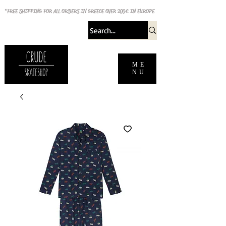
*FREE SHIPPING FOR ALL ORDERS IN GREECE OVER 200€ IN EUROPE
ME
NU