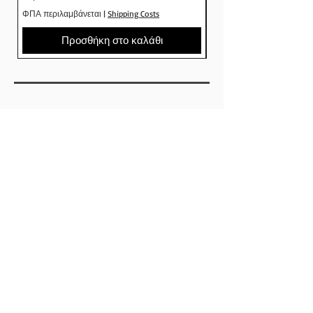
ΦΠΑ περιλαμβάνεται
|
Shipping Costs
ΦΠΑ περιλαμβάνεται
Προσθήκη στο καλάθι
SHOP
ΕΤΑΙΡΕΙΕΣ
SKATEBOARDS
ΡΟΥΧΑ
ΠΑΠΟΥΤΣΙΑ
ΑΞΕΣΟΥΑΡ