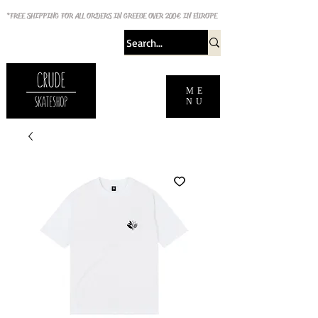
*FREE SHIPPING FOR ALL ORDERS IN GREECE OVER 200€ IN EUROPE
ME
NU