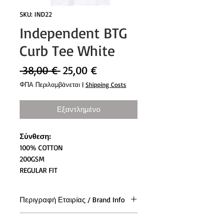
SKU: IND22
Independent BTG
Curb Tee White
Κανονική
Τιμή
 38,00 € 
25,00 €
τιμή
Έκπτωσης
ΦΠΑ Περιλαμβάνεται
|
Shipping Costs
Εξαντλημένο
Σύνθεση:
100% COTTON
200GSM
REGULAR FIT
Περιγραφή Εταιρίας / Brand Info
Τα Independent Trucks αποτελούν