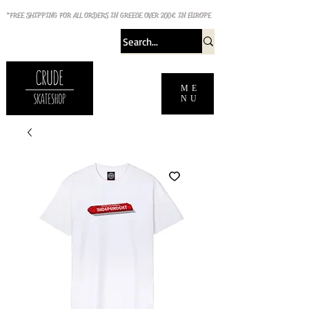
*FREE SHIPPING FOR ALL ORDERS IN GREECE OVER 200€ IN EUROPE
ME
NU