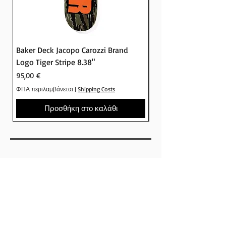
Baker Deck Jacopo Carozzi Brand
Baker Deck Tyson Pe
Logo Tiger Stripe 8.38"
Logo Camo 8.25"
Τιμή
Τιμή
95,00 €
95,00 €
ΦΠΑ περιλαμβάνεται
|
Shipping Costs
ΦΠΑ περιλαμβάνεται
Προσθήκη στο καλάθι
SHOP
ΕΤΑΙΡΕΙΕΣ
SKATEBOARDS