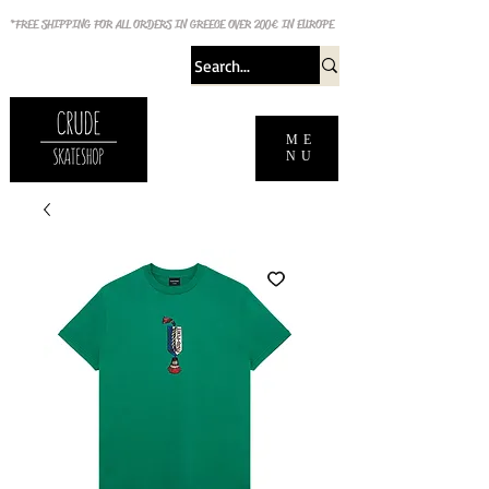
*FREE SHIPPING FOR ALL ORDERS IN GREECE OVER 200€ IN EUROPE
ME
NU