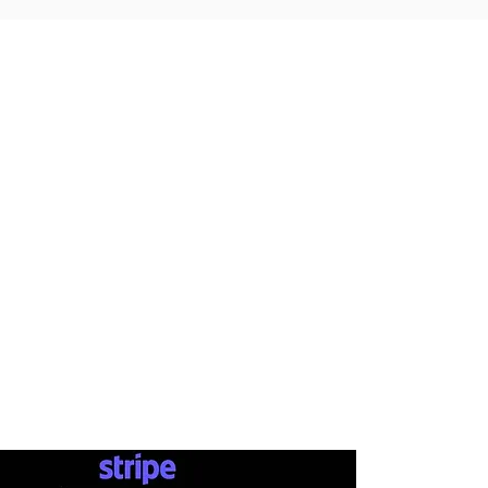
INFO
AB
SHOP
ΤΡΟΠΟ
ΕΤΑΙΡΕΙΕ
ΕΠΙΚΟΙ
Ν
ΩΝΙΑ
Σ
ΚΑΤΑΣΤΗ
ΜΑ
ΑΠΟΣ
SKATEBOARDS
ΕΠ
ΙΣΤ
ΟΡ
ΟΙ Χ
ΡΗΣΗΣ
ΡΟΥΧΑ
ΔΩΡΟ
ΠΡΟΣΩΠΙΚΑ ΔΕΔΟΜΕΝΑ
ΠΑΠΟΥΤΣΙΑ
ΑΞΕΣΟΥΑΡ
PAYMENTS