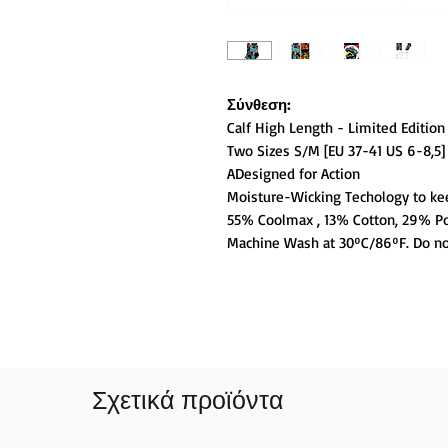
Σύνθεση:
Calf High Length - Limited Editio
Two Sizes S/M [EU 37-41 US 6-8,5]
ADesigned for Action
Moisture-Wicking Techology to kee
55% Coolmax , 13% Cotton, 29% Po
Machine Wash at 30ºC/86ºF. Do not
Σχετικά προϊόντα