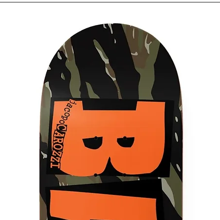
αγοράσεις online σ