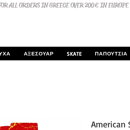
OR ALL ORDERS IN GREECE OVER 200€ IN EUROPE
ΥΧΑ
ΑΞΕΣΟΥΑΡ
ΠΑΠΟΥΤΣΙΑ
SKATE
American 