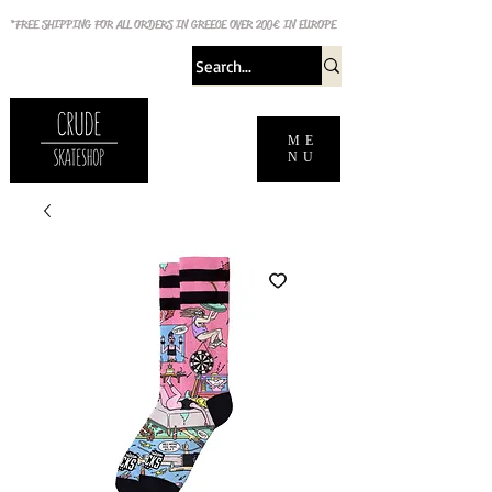
*FREE SHIPPING FOR ALL ORDERS IN GREECE OVER 200€ IN EUROPE
ME
NU