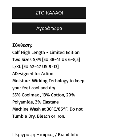
ΣΤΟ ΚΑΛΑΘΙ
Αγορά τώρα
Σύνθεση:
Calf High Length - Limited Edition
Two Sizes S/M [EU 38-41 US 6-8,5]
L/XL [EU 42-47 US 9-13]
ADesigned for Action
Moisture-Wicking Techology to keep
your feet cool and dry
55% Coolmax , 13% Cotton, 29%
Polyamide, 3% Elastane
Machine Wash at 30ºC/86ºF. Do not
Tumble Dry, Bleach or Iron.
Περιγραφή Εταιρίας / Brand Info