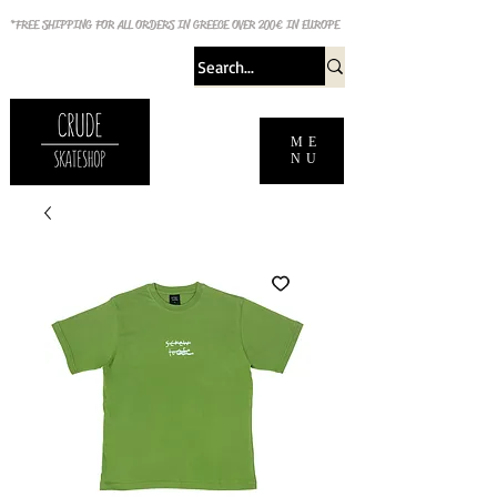
*FREE SHIPPING FOR ALL ORDERS IN GREECE OVER 200€ IN EUROPE
ME
NU