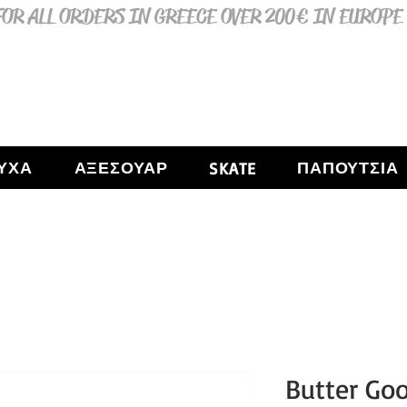
OR ALL ORDERS IN GREECE OVER 200€ IN EUROPE
ΥΧΑ
ΑΞΕΣΟΥΑΡ
ΠΑΠΟΥΤΣΙΑ
SKATE
Butter Go