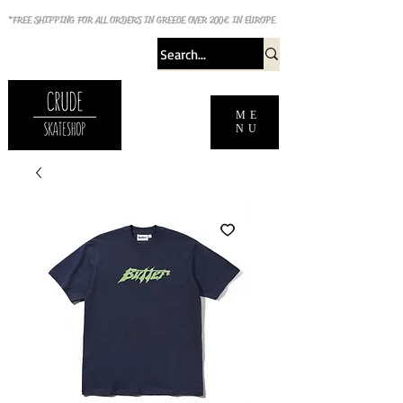
*FREE SHIPPING FOR ALL ORDERS IN GREECE OVER 200€ IN EUROPE
ME
NU