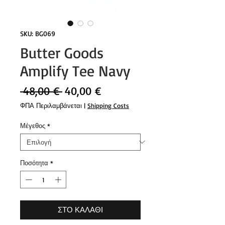
SKU: BG069
Butter Goods
Amplify Tee Navy
Κανονική
Τιμή
 48,00 € 
40,00 €
τιμή
Έκπτωσης
ΦΠΑ Περιλαμβάνεται
|
Shipping Costs
Μέγεθος
*
Ποσότητα
*
ΣΤΟ ΚΑΛΑΘΙ