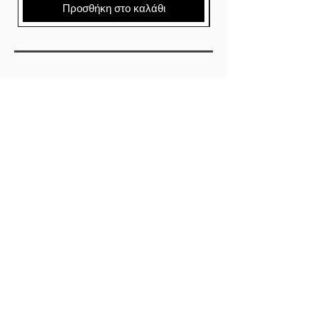
Προσθήκη στο καλάθι
SHOP
ΕΤΑΙΡΕΙΕΣ
SKATEBOARDS
ΡΟΥΧΑ
ΠΑΠΟΥΤΣΙΑ
ΑΞΕΣΟΥΑΡ
ABOUT
ΤΡΟΠΟΙ ΠΛΗΡΩΜΗΣ