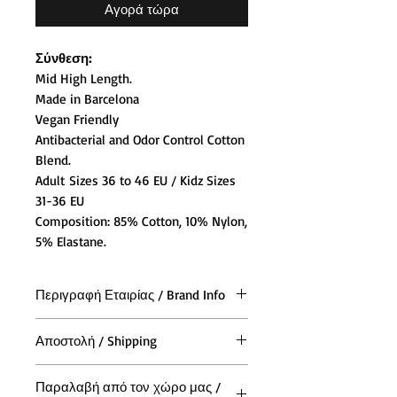
Αγορά τώρα
Σύνθεση:
Mid High Length.
Made in Barcelona
Vegan Friendly
Antibacterial and Odor Control Cotton
Blend.
Adult Sizes 36 to 46 EU / Kidz Sizes
31-36 EU
Composition: 85% Cotton, 10% Nylon,
5% Elastane.
Περιγραφή Εταιρίας / Brand Info
Εμπνευσμένο από το στυλ των
Αποστολή / Shipping
πρωτοποριακών skater στις αρχές
της δεκαετίας του '70, οι American
Η αποστολή των παραγγελιών και
Socks επαναφέρουν τον τρόπο
Παραλαβή από τον χώρο μας /
σε όλη την (Ελλάδα και Κύπρο),