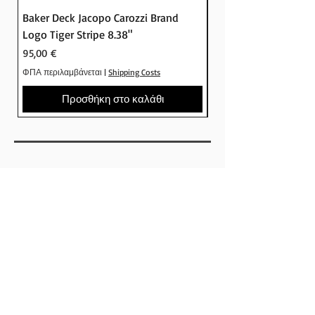
Μπορείς άνετα να δείς όλη την
συλλογή και να αγοράσεις online
Baker Deck Jacopo Carozzi Brand
Baker Deck Tyson Pe
στο Crude skateshop
Logo Tiger Stripe 8.38"
Logo Camo 8.25"
Τιμή
Τιμή
95,00 €
95,00 €
ΦΠΑ περιλαμβάνεται
|
Shipping Costs
ΦΠΑ περιλαμβάνεται
Προσθήκη στο καλάθι
SHOP
ΕΤΑΙΡΕΙΕΣ
SKATEBOARDS
ΡΟΥΧΑ
ΠΑΠΟΥΤΣΙΑ