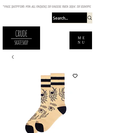
*FREE SHIPPING FOR ALL ORDERS IN GREECE OVER 200€ IN EUROPE
ME
NU