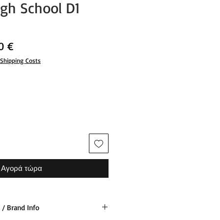
igh School D1
νική
Τιμή
0 €
Έκπτωσης
Shipping Costs
Αγορά τώρα
/ Brand Info