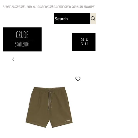
*FREE SHIPPING FOR ALL ORDERS IN GREECE OVER 200€ IN EUROPE
ME
NU