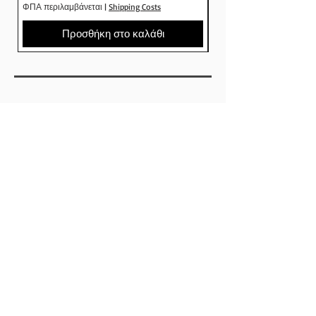
ΦΠΑ περιλαμβάνεται
|
Shipping Costs
ΦΠΑ περιλαμβάνεται
στο Crude skateshop
Προσθήκη στο καλάθι
SHOP
ΕΤΑΙΡΕΙΕΣ
SKATEBOARDS
ΡΟΥΧΑ
ΠΑΠΟΥΤΣΙΑ
ΑΞΕΣΟΥΑΡ
ABOUT