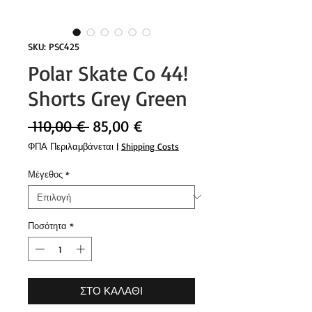
SKU: PSC425
Polar Skate Co 44!
Shorts Grey Green
Κανονική
Τιμή
 110,00 € 
85,00 €
τιμή
Έκπτωσης
ΦΠΑ Περιλαμβάνεται
|
Shipping Costs
Μέγεθος
*
Ποσότητα
*
ΣΤΟ ΚΑΛΑΘΙ