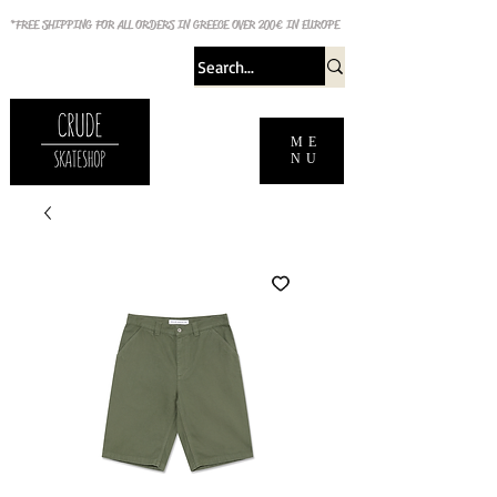
*FREE SHIPPING FOR ALL ORDERS IN GREECE OVER 200€ IN EUROPE
ME
NU