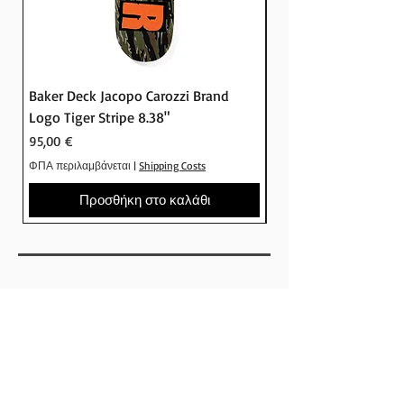
Baker Deck Jacopo Carozzi Brand
Baker Deck Tyson Pe
Logo Tiger Stripe 8.38"
Logo Camo 8.25"
Τιμή
Τιμή
95,00 €
95,00 €
ΦΠΑ περιλαμβάνεται
|
Shipping Costs
ΦΠΑ περιλαμβάνεται
Προσθήκη στο καλάθι
SHOP
ΕΤΑΙΡΕΙΕΣ