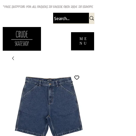
*FREE SHIPPING FOR ALL ORDERS IN GREECE OVER 200€ IN EUROPE
ME
NU