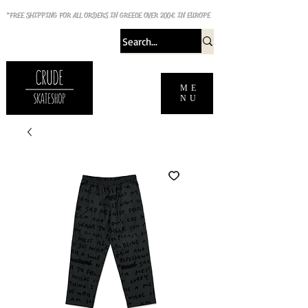
*FREE SHIPPING FOR ALL ORDERS IN GREECE OVER 200€ IN EUROPE
ME
NU