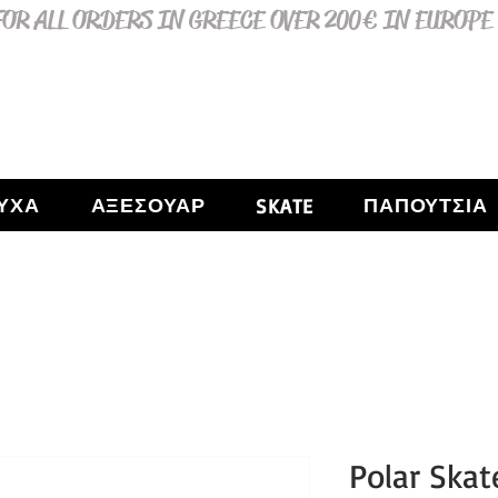
OR ALL ORDERS IN GREECE OVER 200€ IN EUROPE
ΥΧΑ
ΑΞΕΣΟΥΑΡ
ΠΑΠΟΥΤΣΙΑ
SKATE
Polar Skat