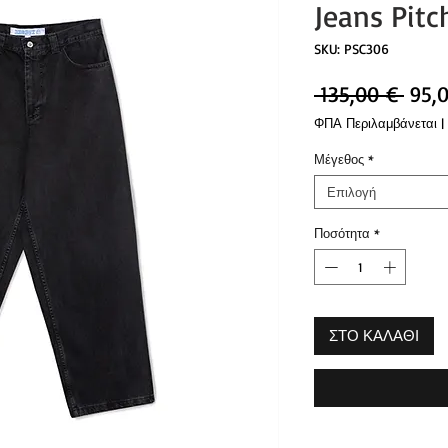
Jeans Pitc
SKU: PSC306
Κανο
 135,00 € 
95,
τιμή
ΦΠΑ Περιλαμβάνεται
|
Μέγεθος
*
Επιλογή
Ποσότητα
*
ΣΤΟ ΚΑΛΑΘΙ