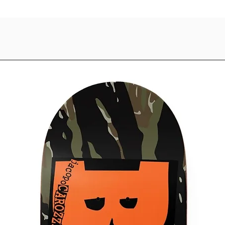
Μπορείς άνετα να δε
αγοράσεις online σ