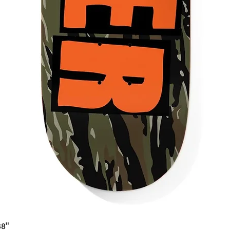
Γρήγορη προβολή
38"