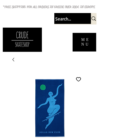
*FREE SHIPPING FOR ALL ORDERS IN GREECE OVER 200€ IN EUROPE
ME
NU