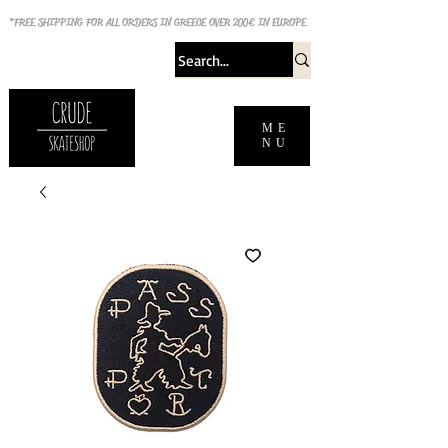
*FREE SHIPPING FOR ALL ORDERS IN GREECE OVER 200€ IN EUROPE
ME
NU