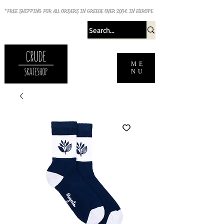
*FREE SHIPPING FOR ALL ORDERS IN GREECE OVER 200€ IN EUROPE
ME
NU