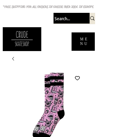
*FREE SHIPPING FOR ALL ORDERS IN GREECE OVER 200€ IN EUROPE
ME
NU