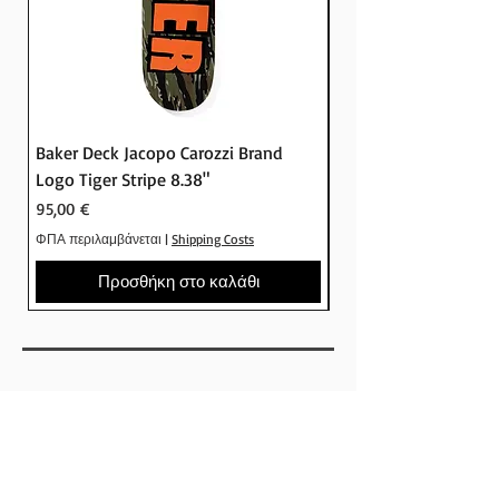
Baker Deck Jacopo Carozzi Brand
Baker Deck Tyson Pe
Logo Tiger Stripe 8.38"
Logo Camo 8.25"
Τιμή
Τιμή
95,00 €
95,00 €
ΦΠΑ περιλαμβάνεται
|
Shipping Costs
ΦΠΑ περιλαμβάνεται
Προσθήκη στο καλάθι
SHOP
ΕΤΑΙΡΕΙΕΣ