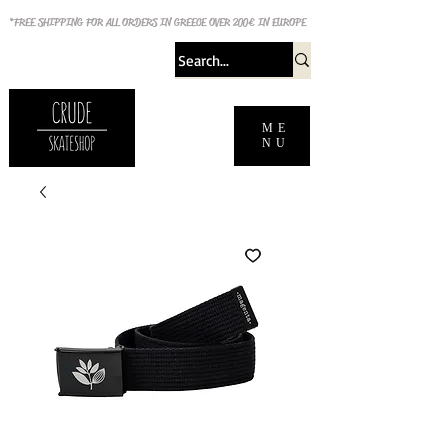
*FREE SHIPPING FOR ALL ORDERS IN GREECE OVER 200€ IN EUROPE
ME
NU