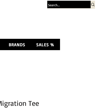
Σύνδεση
BRANDS
SALES %
igration Tee