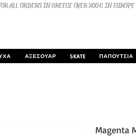
OR ALL ORDERS IN GREECE OVER 200€ IN EUROPE
ΥΧΑ
ΑΞΕΣΟΥΑΡ
ΠΑΠΟΥΤΣΙΑ
SKATE
Magenta M