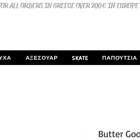
OR ALL ORDERS IN GREECE OVER 200€ IN EUROPE
ΥΧΑ
ΑΞΕΣΟΥΑΡ
ΠΑΠΟΥΤΣΙΑ
SKATE
Butter Go