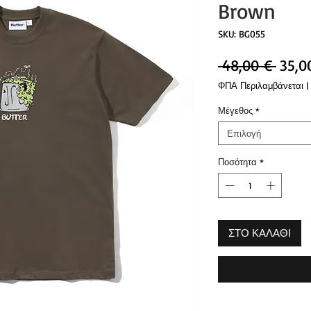
Brown
SKU: BG055
Κανο
 48,00 € 
35,0
τιμή
ΦΠΑ Περιλαμβάνεται
|
Μέγεθος
*
Επιλογή
Ποσότητα
*
ΣΤΟ ΚΑΛΑΘΙ