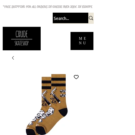
*FREE SHIPPING FOR ALL ORDERS IN GREECE OVER 200€ IN EUROPE
ME
NU