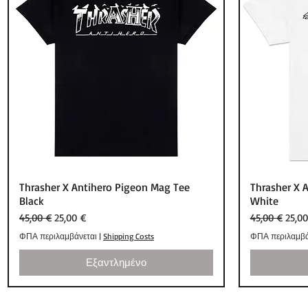
Γρήγορη προβολή
Thrasher X Antihero Pigeon Mag Tee
Thrasher X 
Black
White
Κανονική τιμή
Τιμή Έκπτωσης
Κανονική τιμ
Τιμή
45,00 €
25,00 €
45,00 €
25,00
ΦΠΑ περιλαμβάνεται
|
Shipping Costs
ΦΠΑ περιλαμβά
Εξαντλημένο