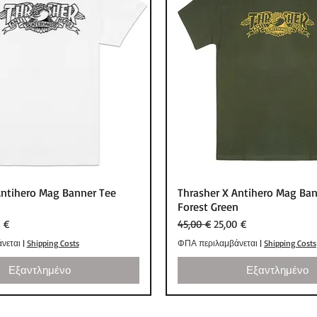
Γρήγορη προβολή
Γρήγορη προβολ
Antihero Mag Banner Tee
Thrasher X Antihero Mag Ban
Forest Green
ή
 Έκπτωσης
Κανονική τιμή
Τιμή Έκπτωσης
 €
45,00 €
25,00 €
νεται
|
Shipping Costs
ΦΠΑ περιλαμβάνεται
|
Shipping Costs
Εξαντλημένο
Εξαντλημένο