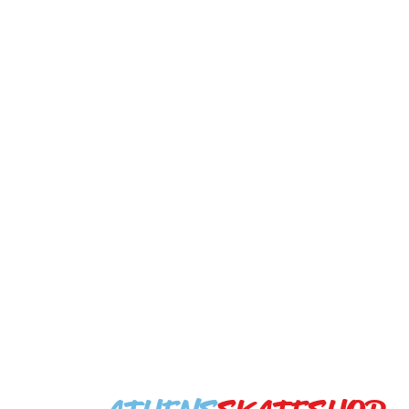
NEWSLETTER
>
SHOP INFO
ΣΟΛΩΝΟΣ 51 ΑΘΗΝΑ
ΤΚ 10637 ΕΛΛΑΔΑ
ΤΗΛ +30 210 3623604