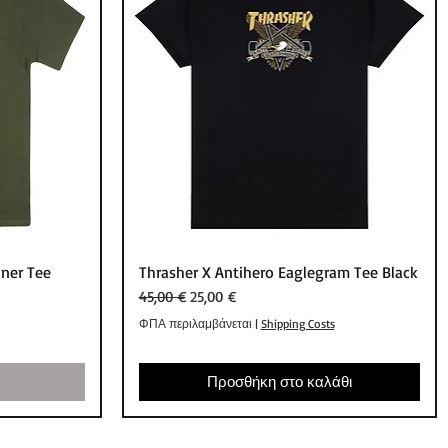
ή
Γρήγορη προβολή
ner Tee
Thrasher X Antihero Eaglegram Tee Black
Κανονική τιμή
Τιμή Έκπτωσης
45,00 €
25,00 €
ΦΠΑ περιλαμβάνεται
|
Shipping Costs
Προσθήκη στο καλάθι