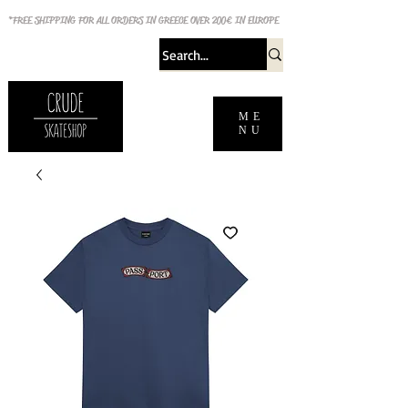
*FREE SHIPPING FOR ALL ORDERS IN GREECE OVER 200€ IN EUROPE
ME
NU