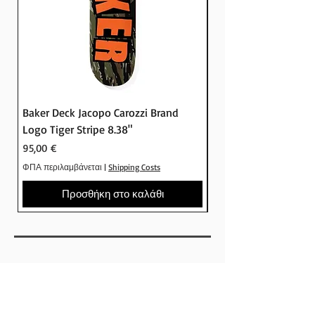
στο Crude skateshop
Baker Deck Jacopo Carozzi Brand
Baker Deck Tyson Pe
Logo Tiger Stripe 8.38"
Logo Camo 8.25"
Τιμή
Τιμή
95,00 €
95,00 €
ΦΠΑ περιλαμβάνεται
|
Shipping Costs
ΦΠΑ περιλαμβάνεται
Προσθήκη στο καλάθι
SHOP