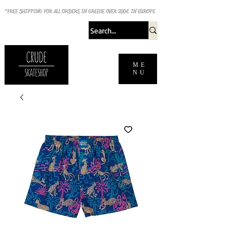
*FREE SHIPPING FOR ALL ORDERS IN GREECE OVER 200€ IN EUROPE
ME
NU