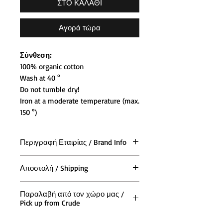
ΣΤΟ ΚΑΛΑΘΙ
Αγορά τώρα
Σύνθεση:
100% organic cotton
Wash at 40 °
Do not tumble dry!
Iron at a moderate temperature (max.
150 °)
Περιγραφή Εταιρίας / Brand Info
Όσον αφορά την άνεση, ή Lousy
Αποστολή / Shipping
Livin θέτει ένα εντελώς νέο
πρότυπο. Σας δίνουν αρκετό χώρο
Η αποστολή των παραγγελιών και
για να κυκλοφορείτε ελεύθερα. Έτσι
Παραλαβή από τον χώρο μας /
σε όλη την (Ελλάδα και Κύπρο),
Pick up from Crude
αν σας αρέσει λίγο αεράκι κάτω
γίνεται με τις ταχυμεταφορές ACS
από τη ζώνη, έχετε έρθει στο σωστό
We ship in all Europe via DHL
Μπορείτε να παραλάβετε την