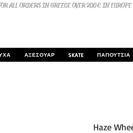
OR ALL ORDERS IN GREECE OVER 200€ IN EUROPE
ΥΧΑ
ΑΞΕΣΟΥΑΡ
ΠΑΠΟΥΤΣΙΑ
SKATE
Haze Whee