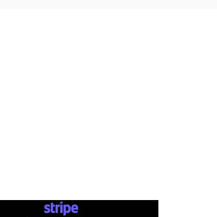
INFO
AB
SHOP
ΤΡΟΠΟ
ΕΤΑΙΡΕΙΕ
ΕΠΙΚΟΙ
Ν
ΩΝΙΑ
Σ
ΚΑΤΑΣΤΗ
ΜΑ
ΑΠΟΣ
SKATEBOARDS
ΕΠ
ΙΣΤ
ΟΡ
ΟΙ Χ
ΡΗΣΗΣ
ΡΟΥΧΑ
ΔΩΡΟ
ΠΡΟΣΩΠΙΚΑ ΔΕΔΟΜΕΝΑ
ΠΑΠΟΥΤΣΙΑ
ΑΞΕΣΟΥΑΡ
PAYMENTS