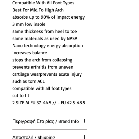
Compatible With All Foot Types
Best For Mid To High Arch
absorbs up to 90% of impact energy
3 mm low insole
same thickness from heel to toe
same materials as used by NASA
Nano technology energy absorption
increases balance
stops the arch from collapsing
prevents arthritis from uneven
cartilage wearprevents acute injury
such as torn ACL
compatible with all foot types
cut to fit
2 SIZE M EU 37-44.5 // L EU 42.5-48.5
Περιγραφή Εταιρίας / Brand Info
Μια ειδική σύνθεση
Αποστολή / Shipping