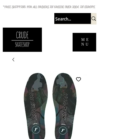
*FREE SHIPPING FOR ALL ORDERS IN GREECE OVER 200€ IN EUROPE
ME
NU