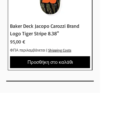
Baker Deck Jacopo Carozzi Brand
Baker Deck Tyson Pe
Logo Tiger Stripe 8.38"
Logo Camo 8.25"
Τιμή
Τιμή
95,00 €
95,00 €
ΦΠΑ περιλαμβάνεται
|
Shipping Costs
ΦΠΑ περιλαμβάνεται
Προσθήκη στο καλάθι
SHOP
ΕΤΑΙΡΕΙΕΣ
SKATEBOARDS