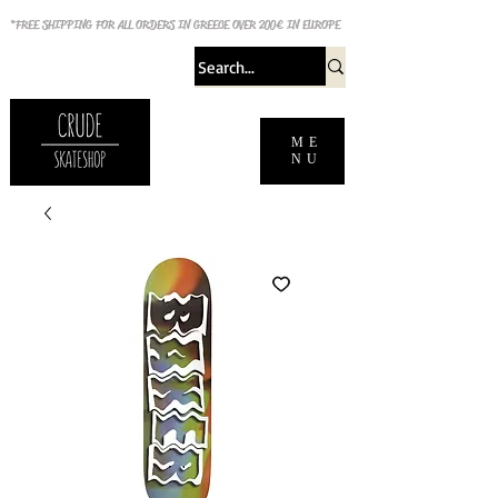
*FREE SHIPPING FOR ALL ORDERS IN GREECE OVER 200€ IN EUROPE
ME
NU