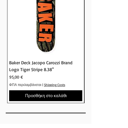
Baker Deck Jacopo Carozzi Brand
Baker Deck Tyson Pe
Logo Tiger Stripe 8.38"
Logo Camo 8.25"
Τιμή
Τιμή
95,00 €
95,00 €
ΦΠΑ περιλαμβάνεται
|
Shipping Costs
ΦΠΑ περιλαμβάνεται
Προσθήκη στο καλάθι