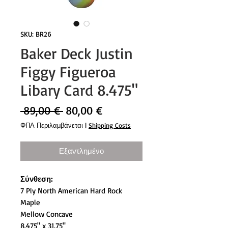
SKU: BR26
Baker Deck Justin
Figgy Figueroa
Libary Card 8.475"
Κανονική
Τιμή
 89,00 € 
80,00 €
τιμή
Έκπτωσης
ΦΠΑ Περιλαμβάνεται
|
Shipping Costs
Εξαντλημένο
Σύνθεση:
7 Ply North American Hard Rock
Maple
Mellow Concave
8.475" x 31.75"