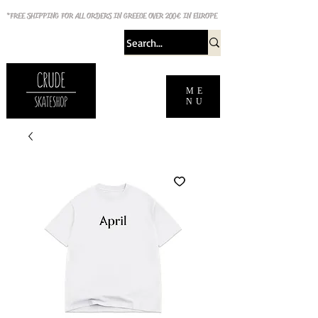
*FREE SHIPPING FOR ALL ORDERS IN GREECE OVER 200€ IN EUROPE
ME
NU