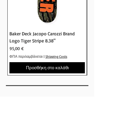
Baker Deck Jacopo Carozzi Brand
Baker Deck Tyson Pe
Logo Tiger Stripe 8.38"
Logo Camo 8.25"
Τιμή
Τιμή
95,00 €
95,00 €
ΦΠΑ περιλαμβάνεται
|
Shipping Costs
ΦΠΑ περιλαμβάνεται
Προσθήκη στο καλάθι
SHOP
ΕΤΑΙΡΕΙΕΣ