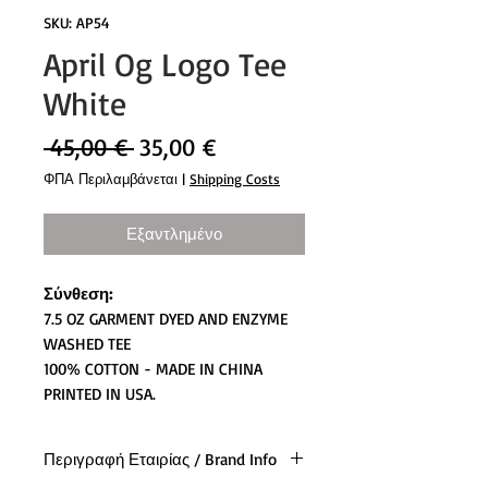
SKU: AP54
April Og Logo Tee
White
Κανονική
Τιμή
 45,00 € 
35,00 €
τιμή
Έκπτωσης
ΦΠΑ Περιλαμβάνεται
|
Shipping Costs
Εξαντλημένο
Σύνθεση:
7.5 OZ GARMENT DYED AND ENZYME
WASHED TEE
100% COTTON - MADE IN CHINA
PRINTED IN USA.
Περιγραφή Εταιρίας / Brand Info